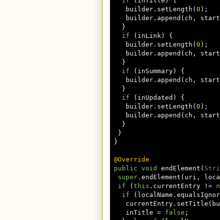
if
(
inTitle
)
{
    builder
.
setLength
(
0
);
    builder
.
append
(
ch
,
 start
}
if
(
inLink
)
{
    builder
.
setLength
(
0
);
    builder
.
append
(
ch
,
 start
}
if
(
inSummary
)
{
    builder
.
append
(
ch
,
 start
}
if
(
inUpdated
)
{
    builder
.
setLength
(
0
);
    builder
.
append
(
ch
,
 start
}
}
}
@Override
public
void
 endElement
(
Stri
super
.
endElement
(
uri
,
 loca
if
(
this
.
currentEntry 
!=
n
if
(
localName
.
equalsIgnor
    currentEntry
.
setTitle
(
bu
    inTitle 
=
false
;