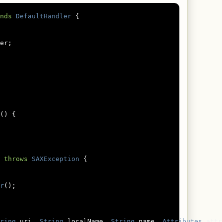
nds
DefaultHandler
{
er
;
()
{
throws
SAXException
{
r
();
ring
 uri
,
String
 localName
,
String
 name
,
Attributes
 attr