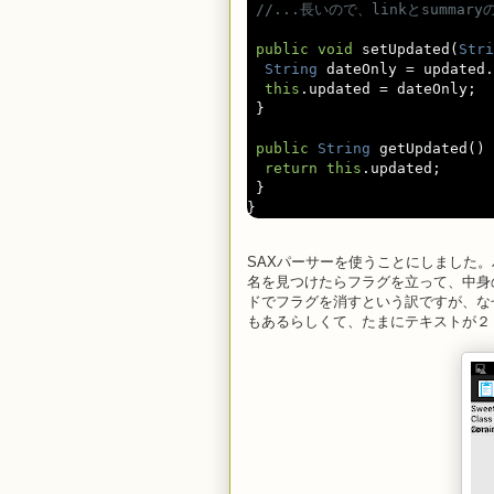
//...長いので、linkとsumm
public
void
 setUpdated
(
Stri
String
 dateOnly 
=
 updated
.
this
.
updated 
=
 dateOnly
;
}
public
String
 getUpdated
()
return
this
.
updated
;
}
}
SAXパーサーを使うことにしました。ハン
名を見つけたらフラグを立って、中身のテ
ドでフラグを消すという訳ですが、なぜか
もあるらしくて、たまにテキストが２