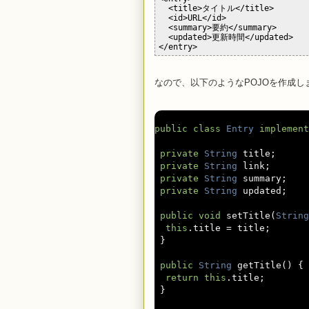
  <title>タイトル</title>

  <id>URL</id>

  <summary>要約</summary>

  <updated>更新時間</updated>

なので、以下のようなPOJOを作成し
public
class
Entry
implement
private
String
 title
;
private
String
 link
;
private
String
 summary
;
private
String
 updated
;
public
void
 setTitle
(
String
this
.
title 
=
 title
;
}
public
String
 getTitle
()
{
return
this
.
title
;
}