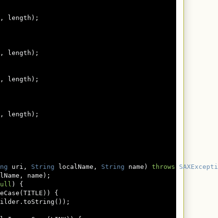
,
 length
);
,
 length
);
,
 length
);
,
 length
);
ng
 uri
,
String
 localName
,
String
 name
)
throws
SAXExcepti
lName
,
 name
);
ull
)
{
eCase
(
TITLE
))
{
ilder
.
toString
());