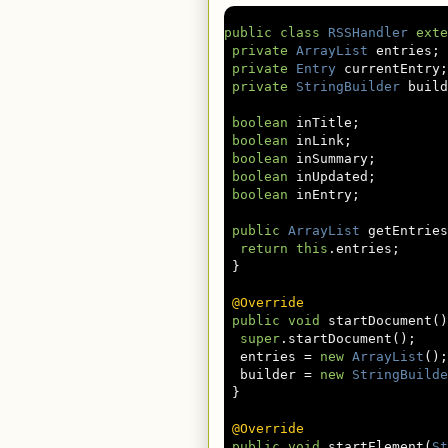
public
class
RSSHandler
exte
private
ArrayList
 entries
;
private
Entry
 currentEntry
;
private
StringBuilder
 build
boolean
 inTitle
;
boolean
 inLink
;
boolean
 inSummary
;
boolean
 inUpdated
;
boolean
 inEntry
;
public
ArrayList
 getEntries
return
this
.
entries
;
}
@Override
public
void
 startDocument
()
super
.
startDocument
();
  entries 
=
new
ArrayList
();
  builder 
=
new
StringBuilde
}
@Override
public
void
 startElement
(
St