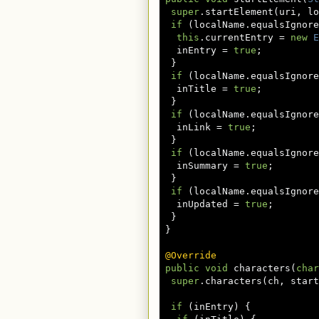
super
.
startElement
(
uri
,
 lo
if
(
localName
.
equalsIgnore
this
.
currentEntry 
=
new
E
   inEntry 
=
true
;
}
if
(
localName
.
equalsIgnore
   inTitle 
=
true
;
}
if
(
localName
.
equalsIgnore
   inLink 
=
true
;
}
if
(
localName
.
equalsIgnore
   inSummary 
=
true
;
}
if
(
localName
.
equalsIgnore
   inUpdated 
=
true
;
}
}
@Override
public
void
 characters
(
char
super
.
characters
(
ch
,
 start
if
(
inEntry
)
{