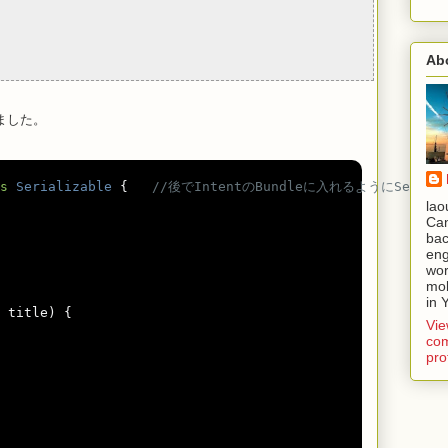
Ab
ました。
s
Serializable
{
//後でIntentのBundleに入れるようにSerial
laou
Ca
ba
eng
wor
mob
in 
 title
)
{
Vi
com
pro