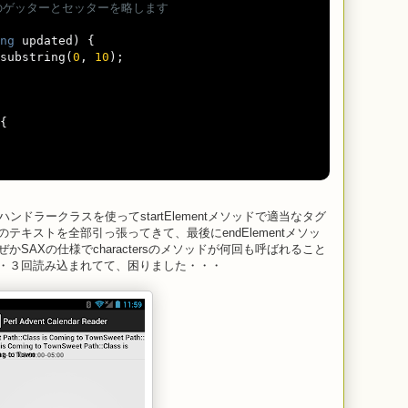
aryのゲッターとセッターを略します
ng
 updated
)
{
substring
(
0
,
10
);
{
ドラークラスを使ってstartElementメソッドで適当なタグ
キストを全部引っ張ってきて、最後にendElementメソッ
SAXの仕様でcharactersのメソッドが何回も呼ばれること
・３回読み込まれてて、困りました・・・