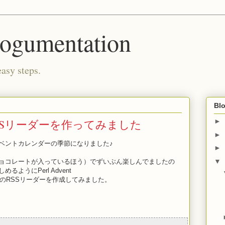
logumentation
easy steps.
Blo
 RSSリーダーを作ってみました
►
►
ベントカレンダーの季節になりました♪
►
▼
ョコレートが入っているほう）でずいぶん楽しんでましたの
ようにPerl Advent
vent.org）のRSSリーダーを作成してみました。