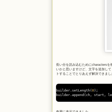
長い分を読み込むためにcharacte
いかと思いますけど、文字を追加してくれるbuil
トすることでとりあえず解決できまし
builder
.
setLength
(
0
);
builder
.
append
(
ch
,
 start
,
 le
奇麗に表示できました。