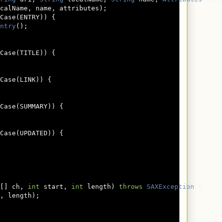
calName
,
 name
,
 attributes
);
Case
(
ENTRY
))
{
ntry
();
Case
(
TITLE
))
{
Case
(
LINK
))
{
Case
(
SUMMARY
))
{
Case
(
UPDATED
))
{
[]
 ch
,
int
 start
,
int
 length
)
throws
SAXException
{
,
 length
);