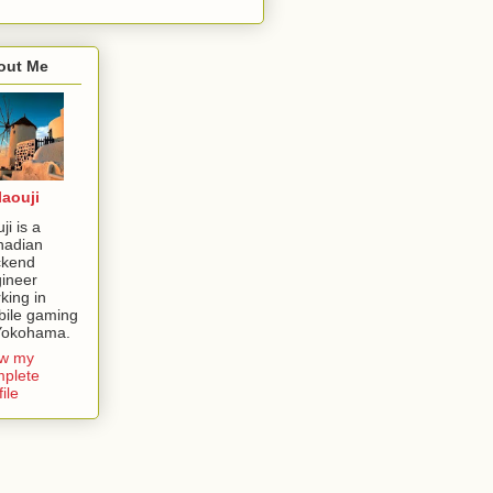
out Me
laouji
izableを実装
ji is a
nadian
ckend
ineer
king in
ile gaming
Yokohama.
ew my
plete
file