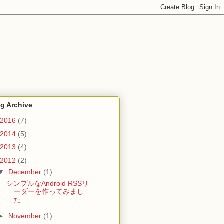
g Archive
2016
(7)
2014
(5)
2013
(4)
2012
(2)
▼
December
(1)
シンプルなAndroid RSSリ
ーダーを作ってみまし
た
►
November
(1)