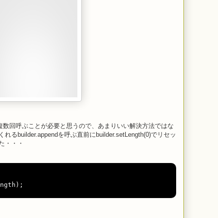
rsを複数回呼ぶことが必要と思うので、あまりいい解決方法ではな
der.appendを呼ぶ直前にbuilder.setLength(0)でリセッ
た・・・
ngth
);